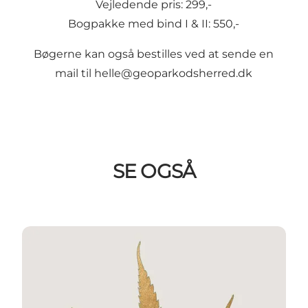
Vejledende pris: 299,-
Bogpakke med bind I & II: 550,-
Bøgerne kan også bestilles ved at sende en
mail til
helle@geoparkodsherred.dk
SE OGSÅ
BIND I: GASTRONOMISKE OPLEVELSER I GEOPAR