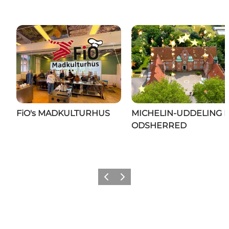
FiO's MADKULTURHUS
MICHELIN-UDDELING I
ODSHERRED
Forrige billede
Næste billede