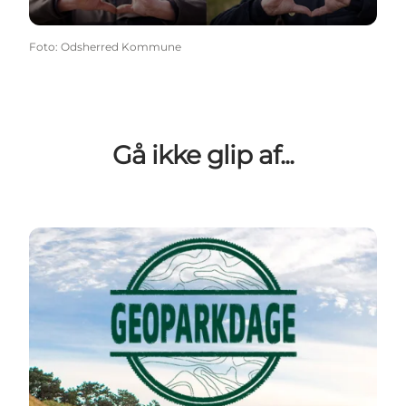
Foto
:
Odsherred Kommune
Gå ikke glip af...
Læs mere