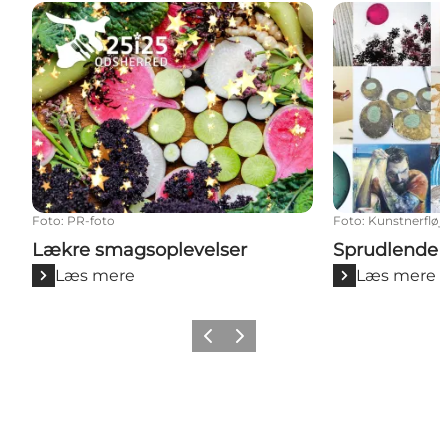
Lækre smagsoplevelser
Sprudlende k
Foto
:
PR-foto
Foto
:
Kunstnerfløj
Lækre smagsoplevelser
Sprudlende 
Læs mere
Læs mere
Forrige billede
Næste billede