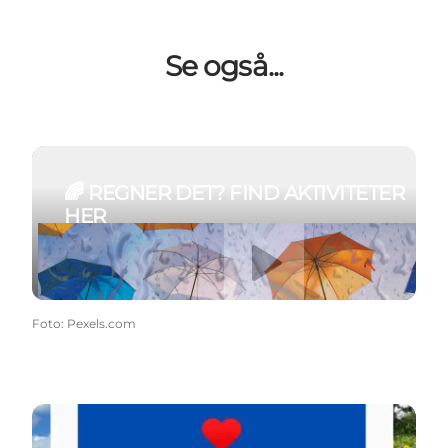
Se også...
Læs mere
🌈 REGNER DET? FIND AKTIVITETER
HER
Afspil video
Læs mere
Foto
:
Pexels.com
Læs mere