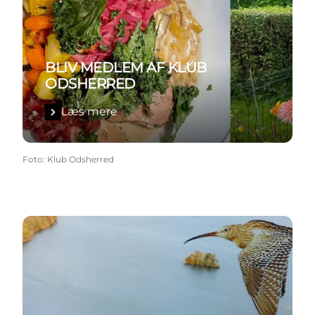
BLIV MEDLEM AF KLUB
ODSHERRED
Læs mere
Foto
:
Klub Odsherred
Læs mere