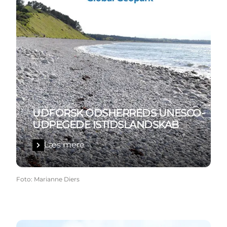
UDFORSK ODSHERREDS UNESCO-
UDPEGEDE ISTIDSLANDSKAB
Læs mere
Foto
:
Marianne Diers
Find vej her