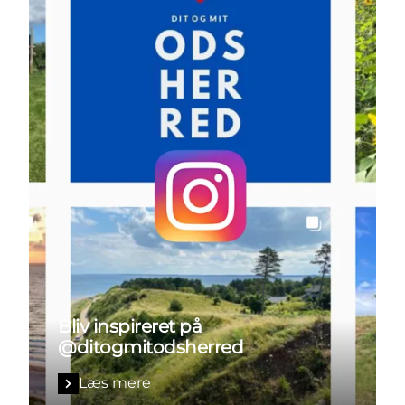
Bliv inspireret på
@ditogmitodsherred
Læs mere