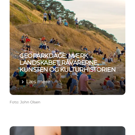
GEOPARKDAGE: MÆRK
LANDSKABET, RÅVARERNE,
KUNSTEN OG KULTURHISTORIEN
Læs mere
Foto
:
John Olsen
Læs mere