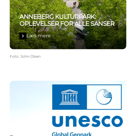
ANNEBERG KULTURPARK:
OPLEVELSER FOR ALLE SANSER
Læs mere
Foto
:
John Olsen
Læs mere