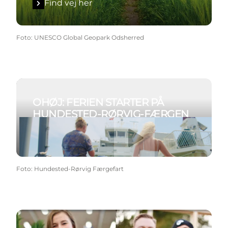
Find vej her
Foto
:
UNESCO Global Geopark Odsherred
Fartplan & booking
OHØJ: FERIEN STARTER PÅ
HUNDESTED-RØRVIG-FÆRGEN
Afspil video
Fartplan & booking
Foto
:
Hundested-Rørvig Færgefart
Shop lokalt her