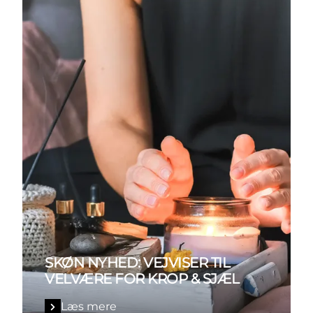
SKØN NYHED: VEJVISER TIL
VELVÆRE FOR KROP & SJÆL
Læs mere