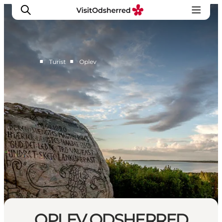
■
■
Turist
Oplev
DET SKER
OPLEV
SPIS
OVERNAT
PRAKTISK
NYHEDSBREV
OPLEV ODSHERRED