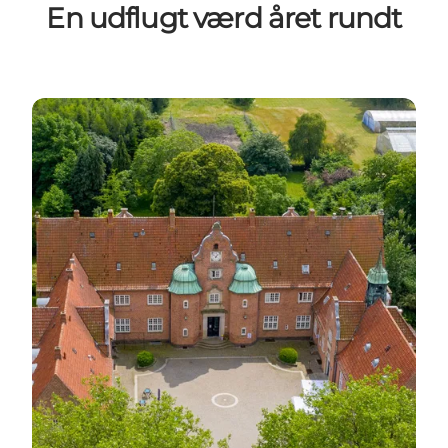
En udflugt værd året rundt
Læs mere