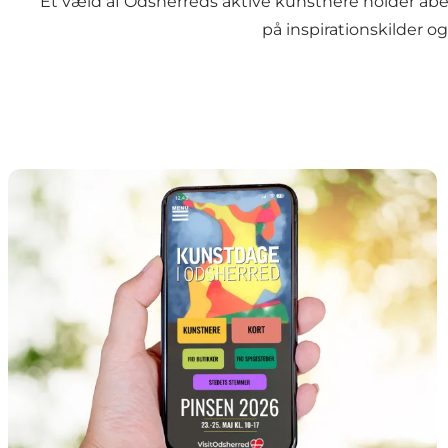
Et væld af Odsherreds aktive kunstnere holder åb
på inspirationskilder o
BRUG APPEN SOM GUIDE