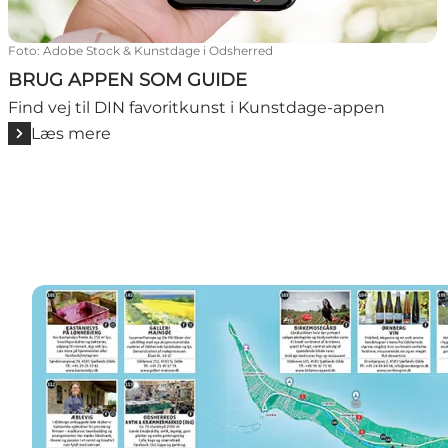
Foto
:
Adobe Stock & Kunstdage i Odsherred
BRUG APPEN SOM GUIDE
Find vej til DIN favoritkunst i Kunstdage-appen
Læs mere
Læs mere