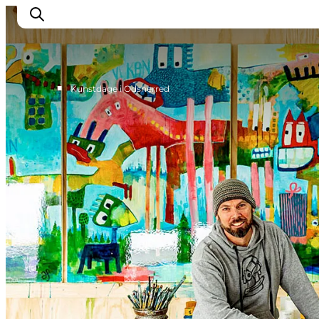
■
Kunstdage i Odsherred
Forside
App
Kort
Video
Facebook