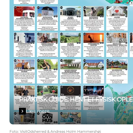
PRAKTISK GUIDE: HENT ET FYSISK OP
Læs mere
Foto
:
VisitOdsherred & Andreas Holm Hammershøj