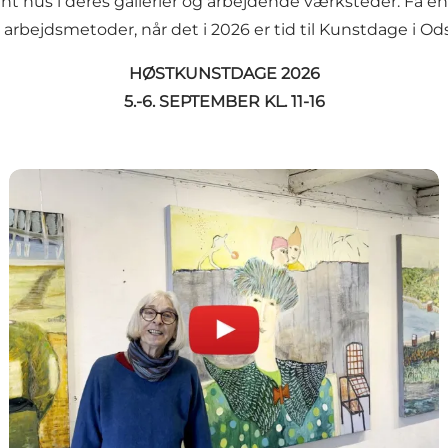
ent hus i deres gallerier og arbejdende værksteder. Få
g arbejdsmetoder, når det i 2026 er tid til Kunstdage i Od
HØSTKUNSTDAGE 2026
5.-6. SEPTEMBER KL. 11-16
VIDEO: MØD KUNSTNERNE