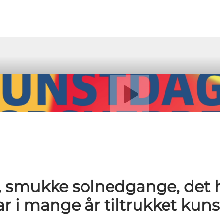
Afspil video
 smukke solnedgange, det he
r i mange år tiltrukket kuns