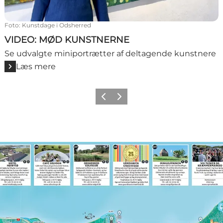
Foto
:
Kunstdage i Odsherred
VIDEO: MØD KUNSTNERNE
Se udvalgte miniportrætter af deltagende kunstnere
Læs mere
Forrige billede
Næste billede