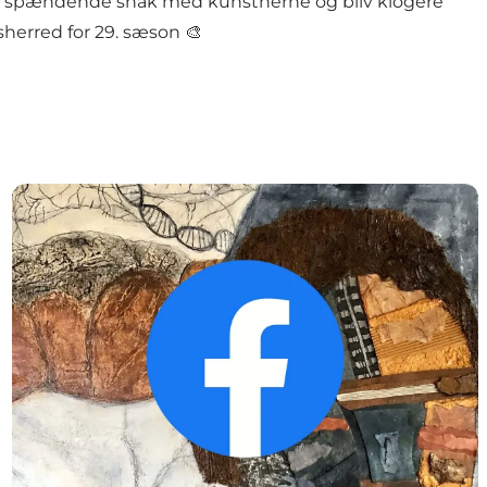
 en spændende snak med kunstnerne og bliv klogere
sherred for 29. sæson 🎨
FØLG MED PÅ FACEBOOK