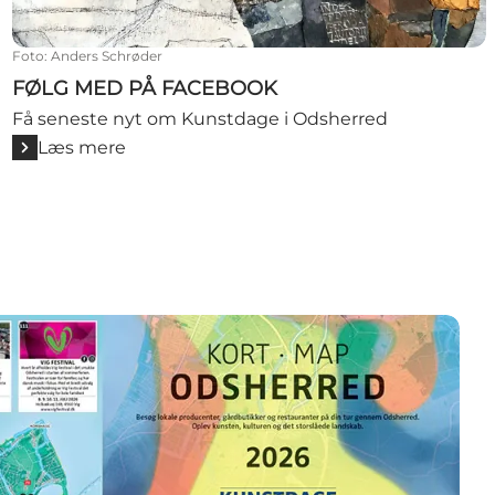
Foto
:
Anders Schrøder
FØLG MED PÅ FACEBOOK
Få seneste nyt om Kunstdage i Odsherred
Læs mere