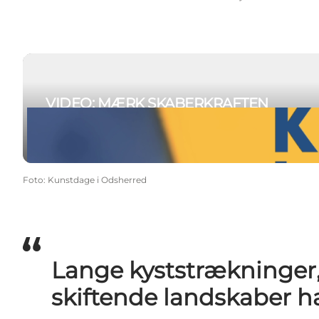
Se videoen
VIDEO: MÆRK SKABERKRAFTEN
Se videoen
Foto
:
Kunstdage i Odsherred
Lange kyststrækninger,
skiftende landskaber ha