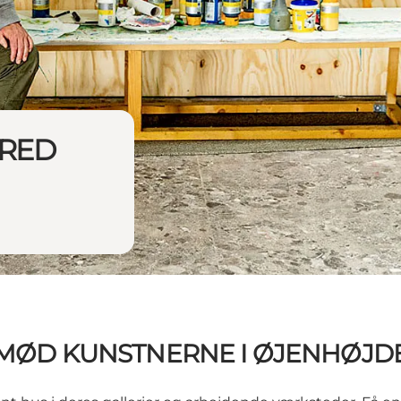
RRED
MØD KUNSTNERNE I ØJENHØJD