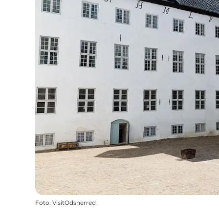
Foto
:
VisitOdsherred