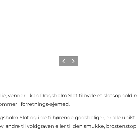
Forrige billede
Næste billede
milie, venner - kan Dragsholm Slot tilbyde et slotsophold
 kommer i forretnings-øjemed.
agsholm Slot og i de tilhørende godsboliger, er alle unik
v, andre til voldgraven eller til den smukke, brostensto