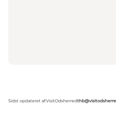
Sidst opdateret af:
VisitOdsherred
thb@visitodsherre