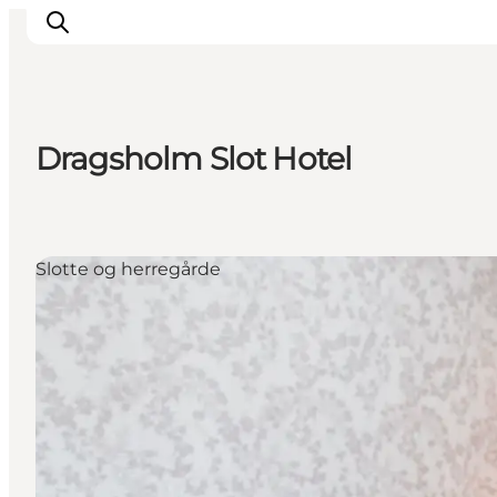
Dragsholm Slot Hotel
DET SKER
OPLEV
SPIS
Slotte og herregårde
OVERNAT
PRAKTISK
NYHEDSBREV