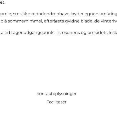
et.
n gamle, smukke rododendronhave, byder egnen omkrin
, blå sommerhimmel, efterårets gyldne blade, de vinterh
 altid tager udgangspunkt i sæsonens og områdets friske
Kontaktoplysninger
Faciliteter