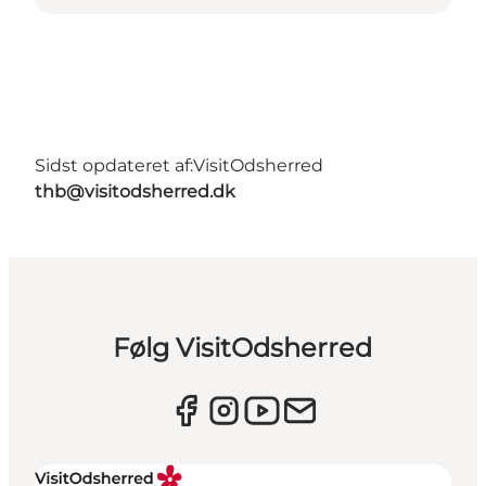
Sidst opdateret af:
VisitOdsherred
thb@visitodsherred.dk
Følg VisitOdsherred