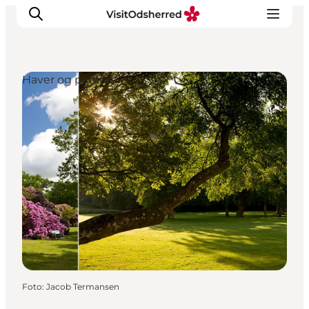
Haver og parker
DET SKER
OPLEV
SPIS
OVERNAT
PRAKTISK
NYHEDSBREV
Foto
:
Jacob Termansen