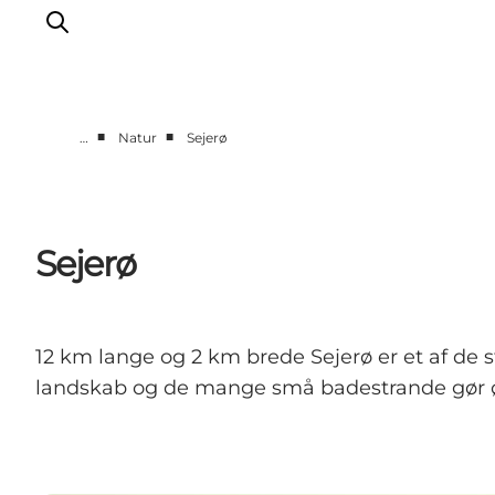
■
■
…
Natur
Sejerø
DET SKER
OPLEV
SPIS
Sejerø
OVERNAT
PRAKTISK
NYHEDSBREV
12 km lange og 2 km brede Sejerø er et af de 
landskab og de mange små badestrande gør øen