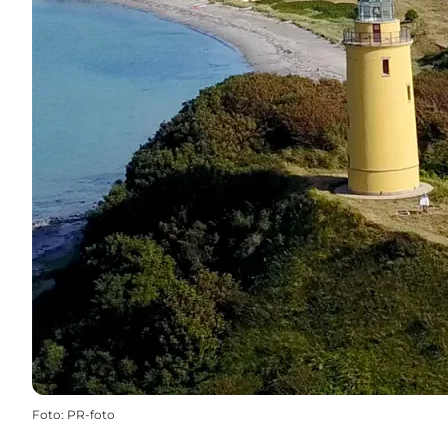
Foto
:
PR-foto