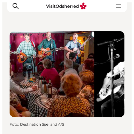
Kulturhuse / spillesteder
DET SKER
OPLEV
SPIS
OVERNAT
PRAKTISK
NYHEDSBREV
Foto
:
Destination Sjælland A/S