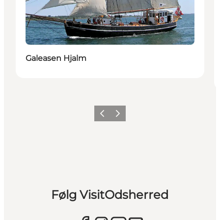
Galeasen Hjalm
Forrige billede
Næste billede
Følg VisitOdsherred