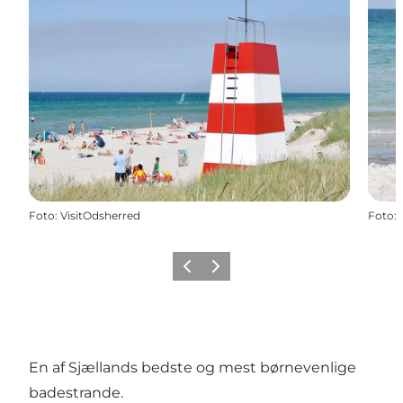
Foto
:
VisitOdsherred
Foto
:
Forrige billede
Næste billede
En af Sjællands bedste og mest børnevenlige
badestrande.