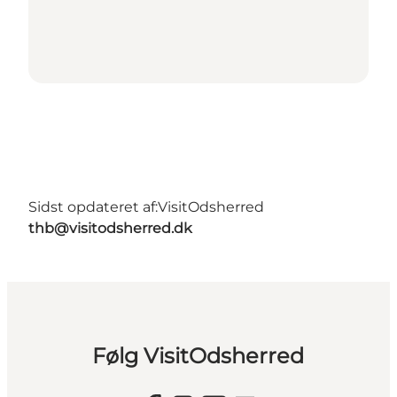
Sidst opdateret af:
VisitOdsherred
thb@visitodsherred.dk
Følg VisitOdsherred