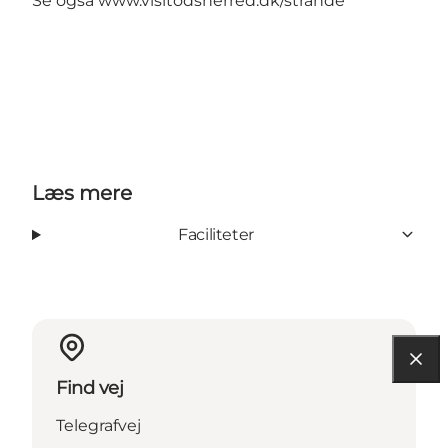
Se også
www.visitodsherred.dk/strande
Læs mere
Faciliteter
Find vej
Telegrafvej