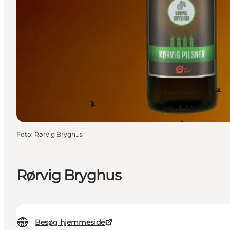
Foto
:
Rørvig Bryghus
Rørvig Bryghus
Besøg hjemmeside