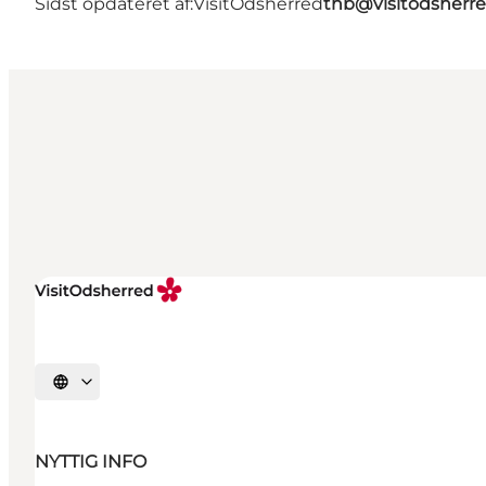
Sidst opdateret af:
VisitOdsherred
thb@visitodsherre
Vælg sprog
NYTTIG INFO