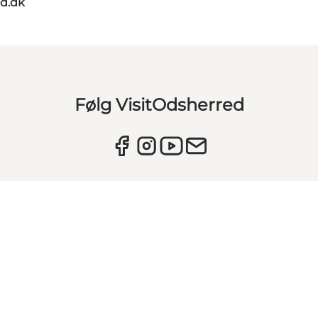
d.dk
Følg VisitOdsherred