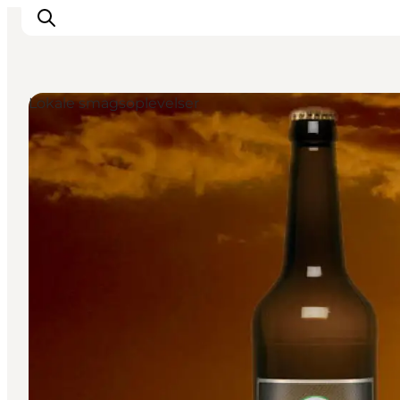
Lokale smagsoplevelser
DET SKER
OPLEV
SPIS
OVERNAT
PRAKTISK
NYHEDSBREV