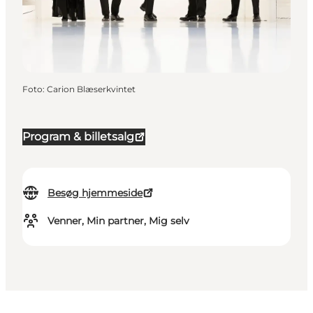
Foto
:
Carion Blæserkvintet
Program & billetsalg
Besøg hjemmeside
Venner, Min partner, Mig selv