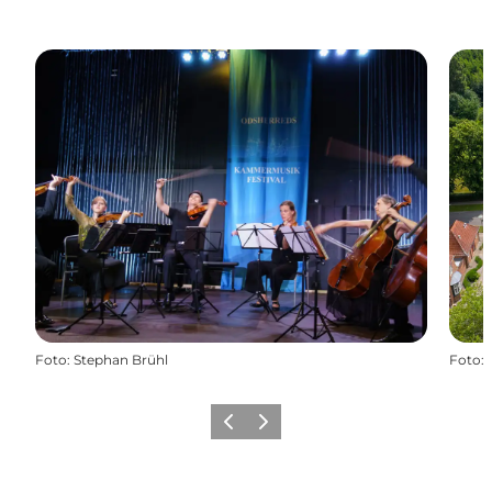
Foto
:
Stephan Brühl
Foto
:
Forrige billede
Næste billede