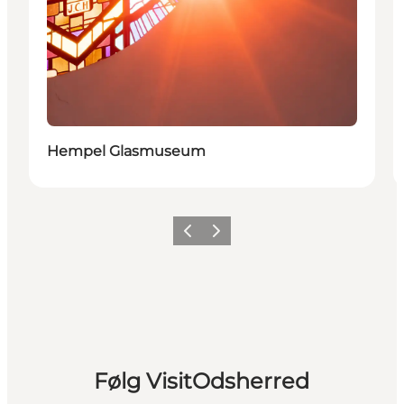
Hempel Glasmuseum
Forrige billede
Næste billede
Følg VisitOdsherred