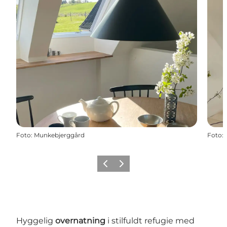
Foto
:
Munkebjerggård
Foto
:
Forrige billede
Næste billede
Hyggelig
overnatning
i stilfuldt refugie med