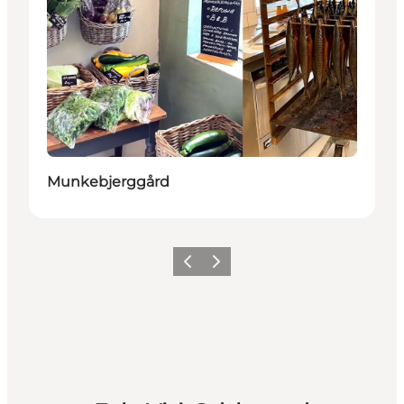
Munkebjerggård
Forrige billede
Næste billede