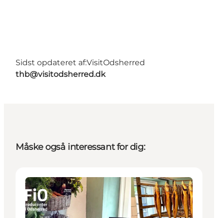
Sidst opdateret af:
VisitOdsherred
thb@visitodsherred.dk
Måske også interessant for dig:
Mad og drikke