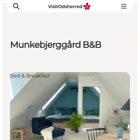
Munkebjerggård B&B
DET SKER
OPLEV
SPIS
Bed & Breakfast
OVERNAT
PRAKTISK
NYHEDSBREV