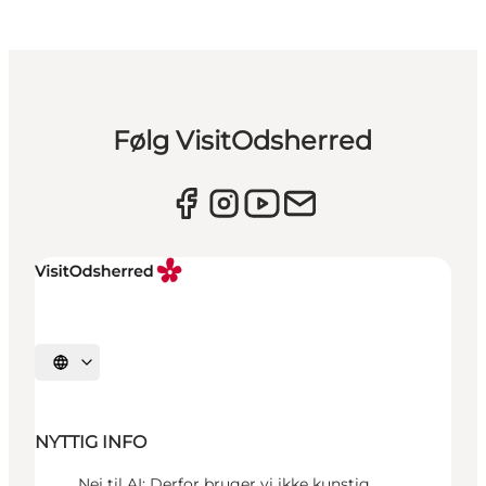
Følg VisitOdsherred
Vælg sprog
NYTTIG INFO
Nej til AI: Derfor bruger vi ikke kunstig