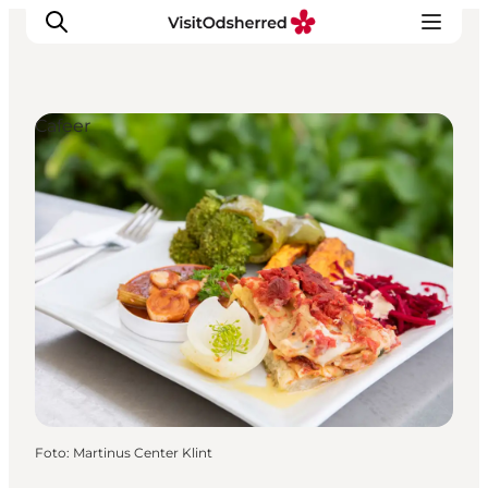
Cafeer
DET SKER
OPLEV
SPIS
OVERNAT
PRAKTISK
NYHEDSBREV
Foto
:
Martinus Center Klint