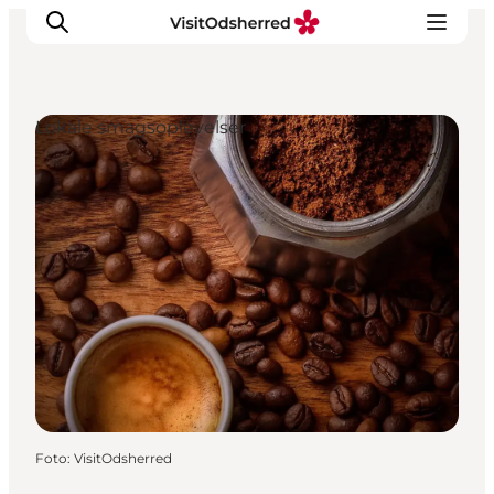
Lokale smagsoplevelser
DET SKER
OPLEV
SPIS
OVERNAT
PRAKTISK
NYHEDSBREV
Foto
:
VisitOdsherred