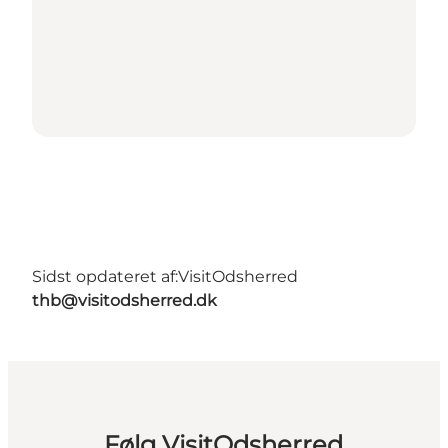
Sidst opdateret af:
VisitOdsherred
thb@visitodsherred.dk
Følg VisitOdsherred