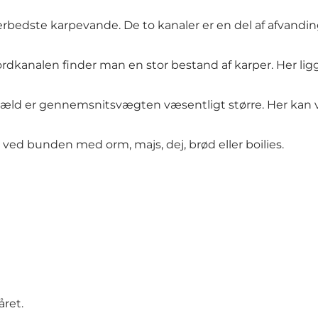
erbedste karpevande. De to kanaler er en del af afvan
Nordkanalen finder man en stor bestand af karper. Her li
engæld er gennemsnitsvægten væsentligt større. Her kan 
s ved bunden med orm, majs, dej, brød eller boilies.
ret.