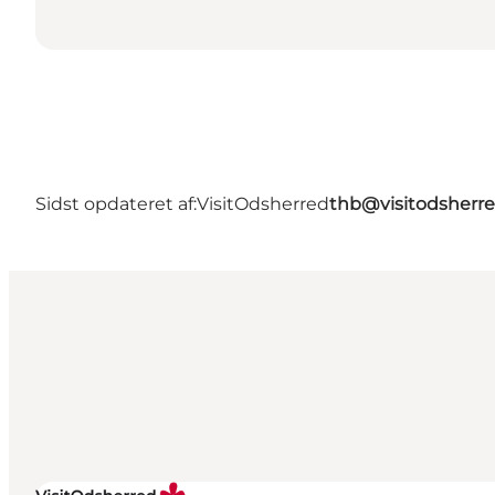
Sidst opdateret af:
VisitOdsherred
thb@visitodsherre