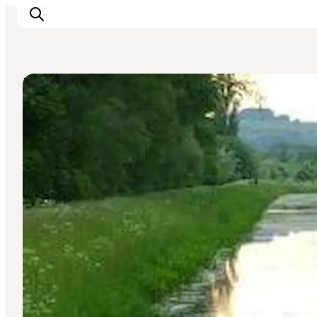
Lystfiskeri
DET SKER
OPLEV
SPIS
OVERNAT
PRAKTISK
NYHEDSBREV