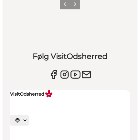
Forrige billede
Næste billede
Følg VisitOdsherred
Vælg sprog