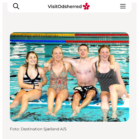
Sport og aktiviteter
DET SKER
OPLEV
SPIS
OVERNAT
PRAKTISK
NYHEDSBREV
Foto
:
Destination Sjælland A/S