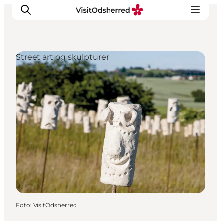
Street art og skulpturer
DET SKER
OPLEV
SPIS
OVERNAT
PRAKTISK
NYHEDSBREV
Foto
:
VisitOdsherred