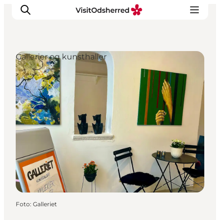
Gallerier og kunsthaller
DET SKER
OPLEV
SPIS
OVERNAT
PRAKTISK
NYHEDSBREV
Foto
:
Galleriet