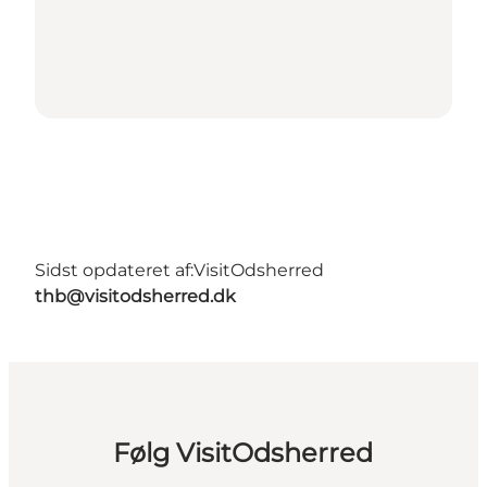
Sidst opdateret af:
VisitOdsherred
thb@visitodsherred.dk
Følg VisitOdsherred