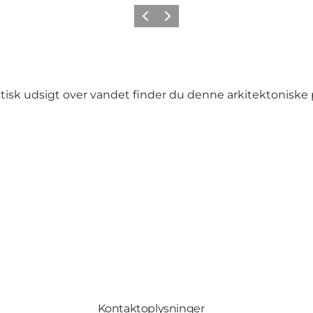
Forrige billede
Næste billede
isk udsigt over vandet finder du denne arkitektoniske
Kontaktoplysninger