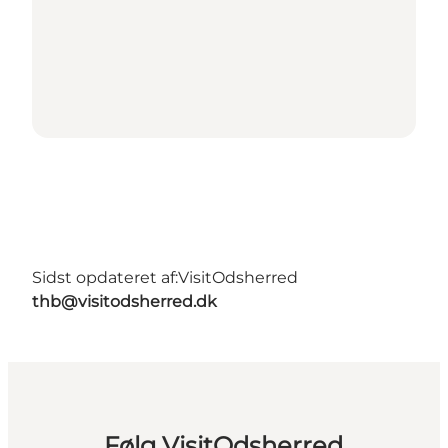
Sidst opdateret af:
VisitOdsherred
thb@visitodsherred.dk
Følg VisitOdsherred