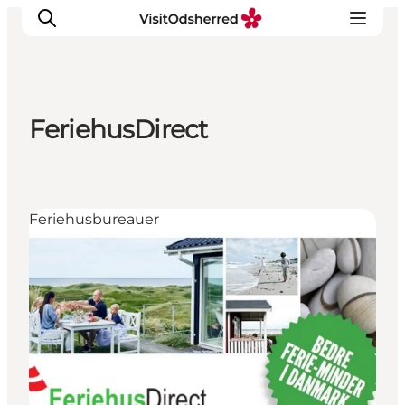
FeriehusDirect
DET SKER
OPLEV
SPIS
Feriehusbureauer
OVERNAT
PRAKTISK
NYHEDSBREV