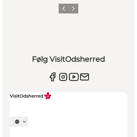
Forrige billede
Næste billede
Følg VisitOdsherred
Vælg sprog