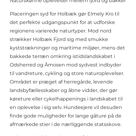
Naturskønne oplevelser mellem fjord og bakker
Placeringen syd for Holbæk gør Elmely Kro til
det perfekte udgangspunkt for at udforske
regionens varierede naturtyper. Mod nord
strækker Holbæk Fjord sig med smukke
kyststrækninger og maritime miljøer, mens det
bakkede terræn omkring istidslandskabet i
Odsherred og Åmosen mod sydvest indbyder
til vandreture, cykling og store naturoplevelser.
Området er præget af herregårde, levende
landsbyfællesskaber og åbne vidder, der gør
køreture eller cykelhappenings i landskabet til
en oplevelse i sig selv. Hundeejere vil desuden
finde gode muligheder for lange gåture på de
afmærkede stier i de nærliggende statsskove.