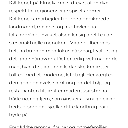
Køkkenet på Elmely Kro er drevet af en dyb
respekt for regionens rige spisekammer.
Kokkene samarbejder tæt med dedikerede
landmænd, mejerier og frugtavlere fra
lokalområdet, hvilket afspejler sig direkte i de
sæsonaktuelle menukort. Maden tilberedes
helt fra bunden med fokus på smag, kvalitet og
det gode håndværk. Det er ærlig, velsmagende
mad, hvor de traditionelle danske krorætter
tolkes med et moderne, let strejf. Her vægtes
den gode oplevelse omkring bordet højt, og
restauranten tiltrækker madentusiaster fra
både nær og fjern, som ønsker at smage på det
bedste, som det sjællandske landbrug har at
byde på.
Fredfyldte rammer for par og børnefamilier