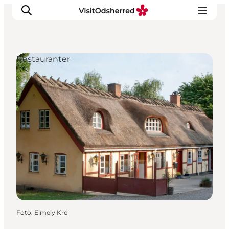
Restauranter
DET SKER
OPLEV
SPIS
OVERNAT
PRAKTISK
NYHEDSBREV
Foto
:
Elmely Kro