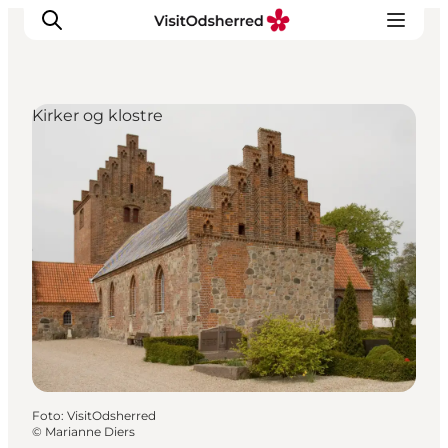
Kirker og klostre
DET SKER
OPLEV
SPIS
OVERNAT
PRAKTISK
NYHEDSBREV
Foto
:
VisitOdsherred
©
Marianne Diers