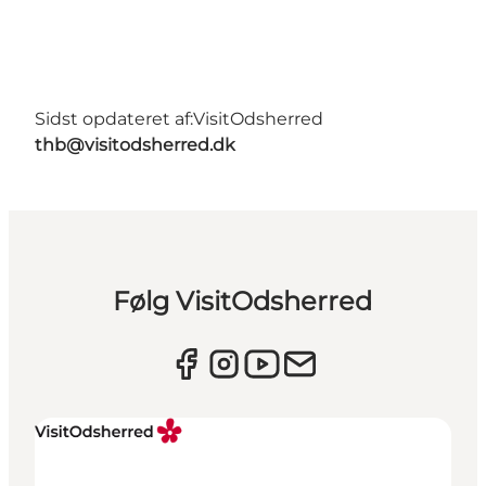
Sidst opdateret af:
VisitOdsherred
thb@visitodsherred.dk
Følg VisitOdsherred