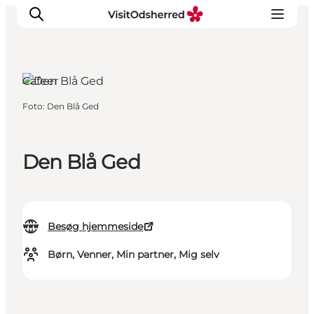
Cafeer
Foto
:
Den Blå Ged
DET SKER
OPLEV
SPIS
Den Blå Ged
OVERNAT
PRAKTISK
NYHEDSBREV
Besøg hjemmeside
Børn, Venner, Min partner, Mig selv