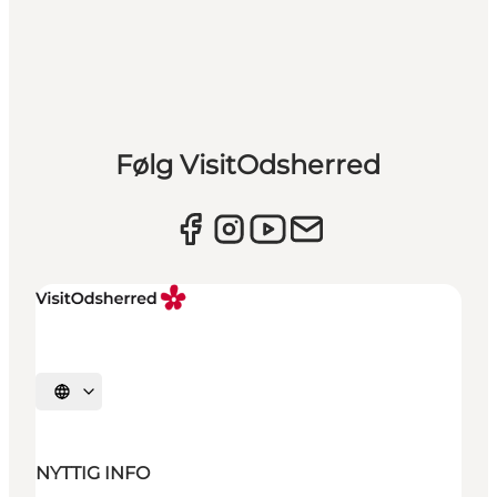
Følg VisitOdsherred
Vælg sprog
NYTTIG INFO