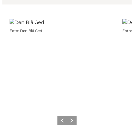
Foto
:
Den Blå Ged
Foto
:
Forrige billede
Næste billede