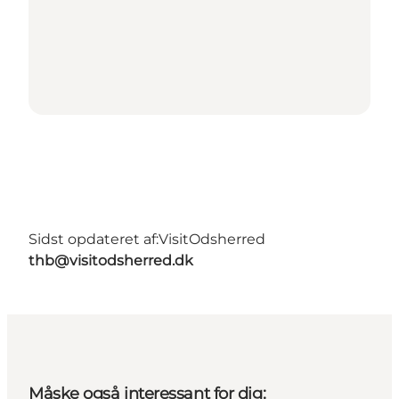
Sidst opdateret af:
VisitOdsherred
thb@visitodsherred.dk
Måske også interessant for dig: