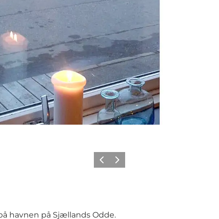
Forrige billede
Næste billede
e på havnen på Sjællands Odde.