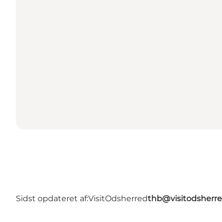
Sidst opdateret af:
VisitOdsherred
thb@visitodsherre