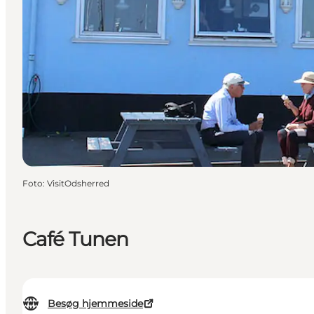
Foto
:
VisitOdsherred
Café Tunen
Besøg hjemmeside