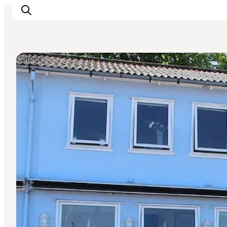
Cafeer
DET SKER
OPLEV
SPIS
OVERNAT
PRAKTISK
NYHEDSBREV