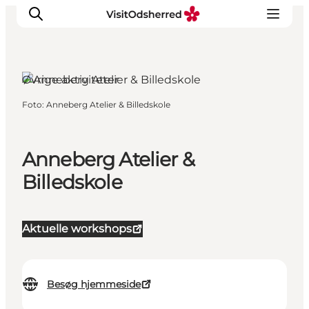
Øvrige aktiviteter
Foto
:
Anneberg Atelier & Billedskole
DET SKER
OPLEV
SPIS
Anneberg Atelier &
OVERNAT
Billedskole
PRAKTISK
NYHEDSBREV
Aktuelle workshops
Besøg hjemmeside