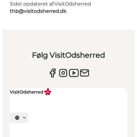
Sidst opdateret af:
VisitOdsherred
thb@visitodsherred.dk
Følg VisitOdsherred
Vælg sprog