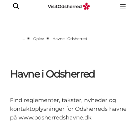
■
■
…
Oplev
Havne i Odsherred
DET SKER
OPLEV
SPIS
Havne i Odsherred
OVERNAT
PRAKTISK
NYHEDSBREV
Find reglementer, takster, nyheder og
kontaktoplysninger for Odsherreds havne
på www.odsherredshavne.dk