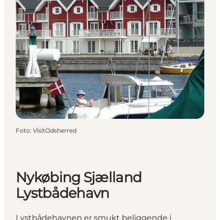
Foto
:
VisitOdsherred
Nykøbing Sjælland
Lystbådehavn
Lystbådehavnen er smukt beliggende i