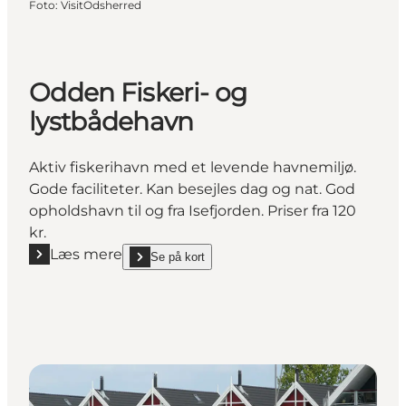
Foto
:
VisitOdsherred
Odden Fiskeri- og
lystbådehavn
Aktiv fiskerihavn med et levende havnemiljø.
Gode faciliteter. Kan besejles dag og nat. God
opholdshavn til og fra Isefjorden. Priser fra 120
kr.
Læs mere
Se på kort
Læs mere "Odden Fiskeri- og lystbådehavn"
show Odden Fiskeri- og lystbådehavn on_map