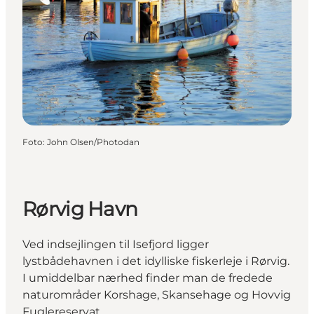
Foto
:
John Olsen/Photodan
Rørvig Havn
Ved indsejlingen til Isefjord ligger
lystbådehavnen i det idylliske fiskerleje i Rørvig.
I umiddelbar nærhed finder man de fredede
naturområder Korshage, Skansehage og Hovvig
Fuglereservat.