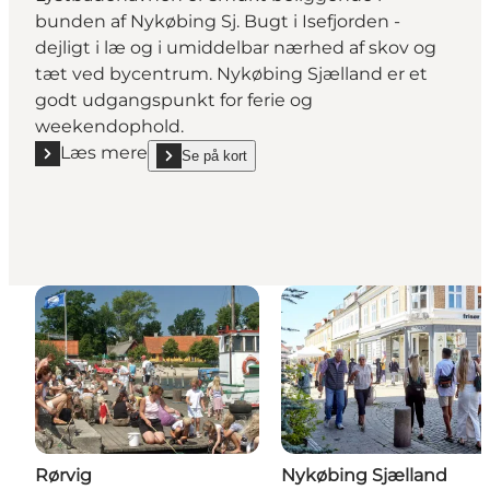
bunden af Nykøbing Sj. Bugt i Isefjorden -
dejligt i læ og i umiddelbar nærhed af skov og
tæt ved bycentrum. Nykøbing Sjælland er et
godt udgangspunkt for ferie og
weekendophold.
Læs mere
Se på kort
Læs mere "Nykøbing Sjælland Lystbådehavn"
show Nykøbing Sjælland Lystbådehavn on_map
Rørvig
Nykøbing Sjælland