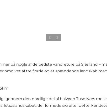
Forrige billede
Næste billede
mmer på nogle af de bedste vandreture på Sjælland – m
er omgivet af tre fjorde og et spændende landskab med 
8,5km
 dig igennem den nordlige del af halvøen Tuse Næs mel
g is. Istidslandskabet, der formede sig efter dette, ke