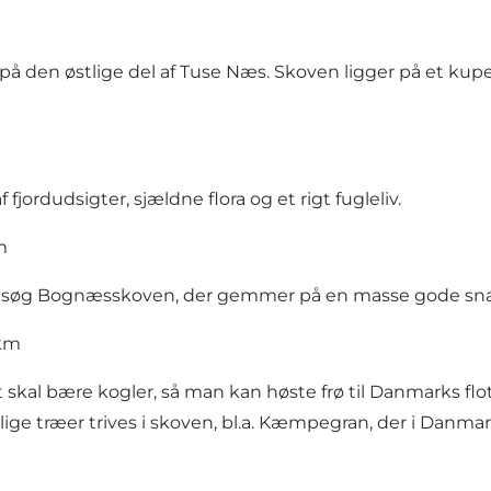
å den østlige del af Tuse Næs. Skoven ligger på et k
fjordudsigter, sjældne flora og et rigt fugleliv.
m
besøg Bognæsskoven, der gemmer på en masse gode sna
1km
skal bære kogler, så man kan høste frø til Danmarks flo
llige træer trives i skoven, bl.a. Kæmpegran, der i Danmar