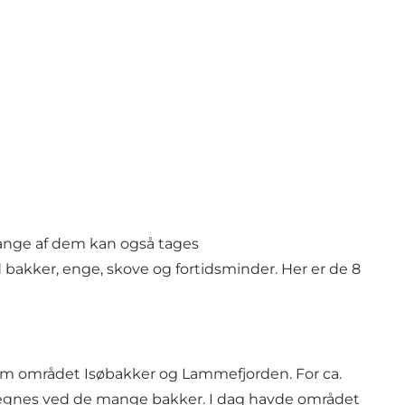
ange af dem kan også tages
bakker, enge, skove og fortidsminder. Her er de 8
lem området Isøbakker og Lammefjorden. For ca.
ndetegnes ved de mange bakker. I dag havde området