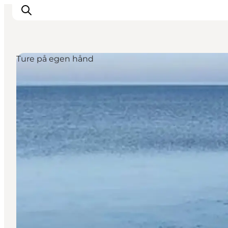
Ture på egen hånd
DET SKER
OPLEV
SPIS
OVERNAT
PRAKTISK
NYHEDSBREV