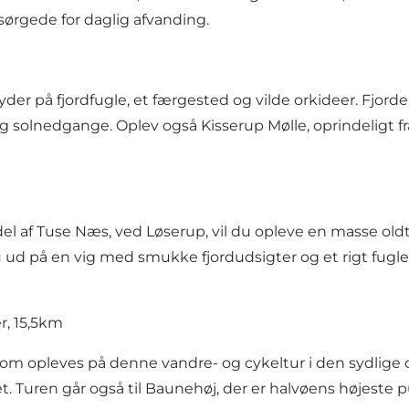
sørgede for daglig afvanding.
yder på fjordfugle, et færgested og vilde orkideer. Fjorde
solnedgange. Oplev også Kisserup Mølle, oprindeligt fra
del af Tuse Næs, ved Løserup, vil du opleve en masse o
 på en vig med smukke fjordudsigter og et rigt fugle
r, 15,5km
om opleves på denne vandre- og cykeltur i den sydlige del
llet. Turen går også til Baunehøj, der er halvøens højeste