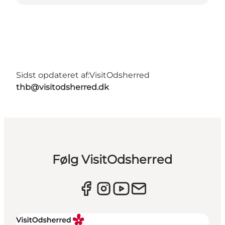
Sidst opdateret af:
VisitOdsherred
thb@visitodsherred.dk
Følg VisitOdsherred