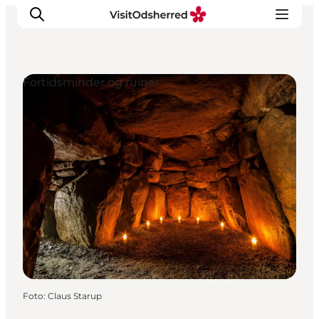
Fortidsminder og ruiner
DET SKER
OPLEV
SPIS
OVERNAT
PRAKTISK
NYHEDSBREV
Foto
:
Claus Starup