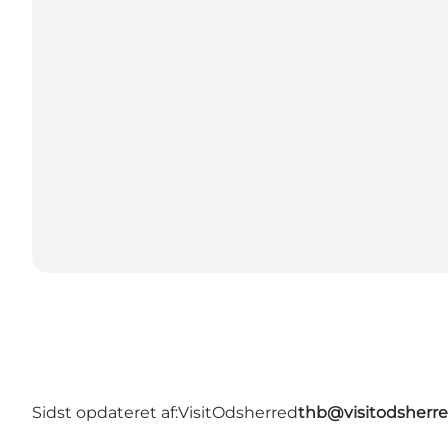
Sidst opdateret af:
VisitOdsherred
thb@visitodsherre