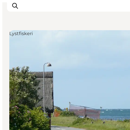
Lystfiskeri
DET SKER
OPLEV
SPIS
OVERNAT
PRAKTISK
NYHEDSBREV