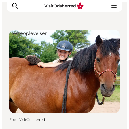
Hesteoplevelser
DET SKER
OPLEV
SPIS
OVERNAT
PRAKTISK
NYHEDSBREV
Foto
:
VisitOdsherred