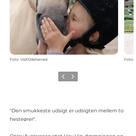
Foto
:
VisitOdsherred
Foto
:
Forrige billede
Næste billede
"Den smukkeste udsigt er udsigten mellem to
hesteører".