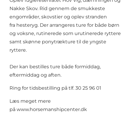
Oplev fuglereservatet Hov Vig, dæmningen og
Nakke Skov. Rid gennem de smukkeste
engområder, skovstier og oplev stranden
fra hesteryg. Der arrangeres ture for både børn
og voksne, rutinerede som urutinerede ryttere
samt skønne ponytrækture til de yngste
ryttere.
Der kan bestilles ture både formiddag,
eftermiddag og aften.
Ring for tidsbestilling på tlf. 30 25 96 01
Læs meget mere
på
www.horsemanshipcenter.dk