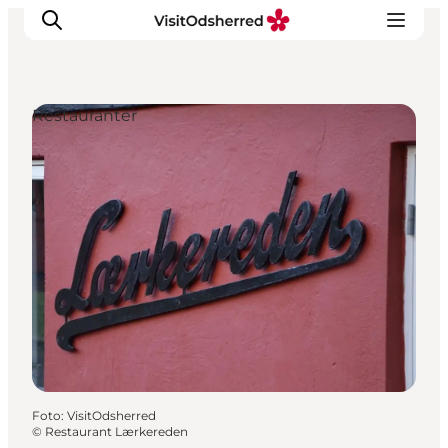
Restauranter
DET SKER
OPLEV
SPIS
OVERNAT
PRAKTISK
NYHEDSBREV
Foto
:
VisitOdsherred
©
Restaurant Lærkereden