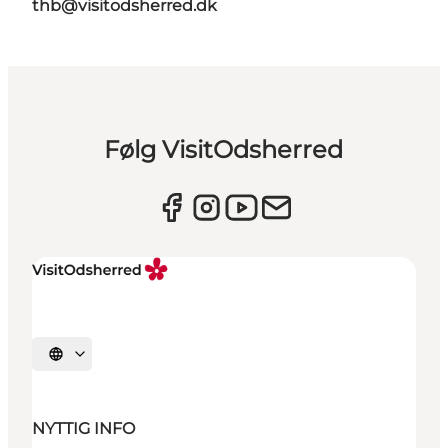
thb@visitodsherred.dk
Følg VisitOdsherred
Vælg sprog
NYTTIG INFO