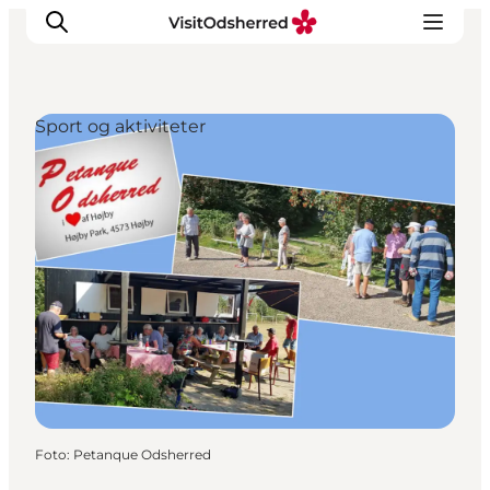
Sport og aktiviteter
DET SKER
OPLEV
SPIS
OVERNAT
PRAKTISK
NYHEDSBREV
Foto
:
Petanque Odsherred