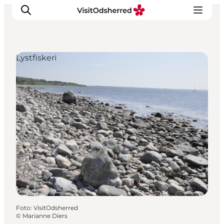
Lystfiskeri
DET SKER
OPLEV
SPIS
OVERNAT
PRAKTISK
NYHEDSBREV
Foto
:
VisitOdsherred
©
Marianne Diers