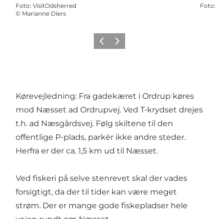
Foto
:
VisitOdsherred
Foto
:
©
Marianne Diers
Forrige billede
Næste billede
Kørevejledning: Fra gadekæret i Ordrup køres
mod Næsset ad Ordrupvej. Ved T-krydset drejes
t.h. ad Næsgårdsvej. Følg skiltene til den
offentlige P-plads, parkér ikke andre steder.
Herfra er der ca. 1,5 km ud til Næsset.
Ved fiskeri på selve stenrevet skal der vades
forsigtigt, da der til tider kan være meget
strøm. Der er mange gode fiskepladser hele