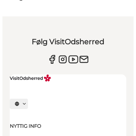
Følg VisitOdsherred
Vælg sprog
NYTTIG INFO