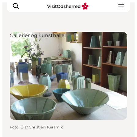
Gallerier og kunsthaller
DET SKER
OPLEV
SPIS
OVERNAT
PRAKTISK
NYHEDSBREV
Foto
:
Olaf Christiani Keramik