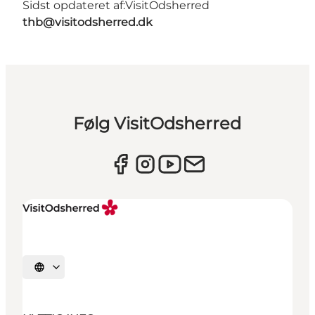
Sidst opdateret af:
VisitOdsherred
thb@visitodsherred.dk
Følg VisitOdsherred
Vælg sprog