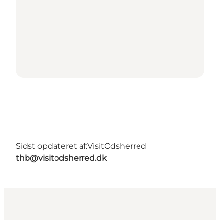
Sidst opdateret af:
VisitOdsherred
thb@visitodsherred.dk