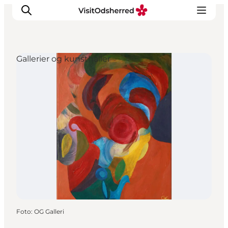
Gallerier og kunsthaller
DET SKER
OPLEV
SPIS
OVERNAT
PRAKTISK
NYHEDSBREV
Foto
:
OG Galleri