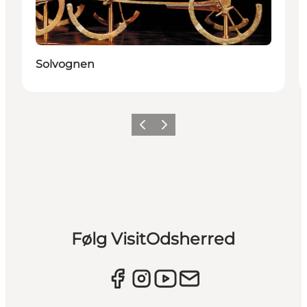
Solvognen
Forrige billede
Næste billede
Følg VisitOdsherred