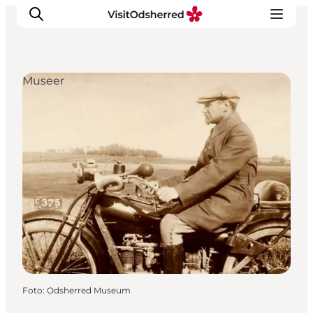
Museer
DET SKER
OPLEV
SPIS
OVERNAT
PRAKTISK
NYHEDSBREV
Foto
:
Odsherred Museum