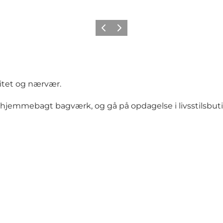
Forrige billede
Næste billede
litet og nærvær.
 hjemmebagt bagværk, og gå på opdagelse i livsstilsbuti