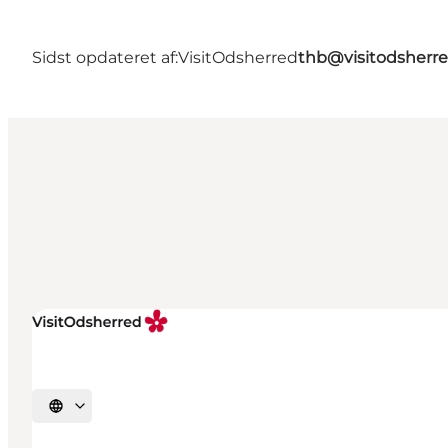
Sidst opdateret af:
VisitOdsherred
thb@visitodsherre
Vælg sprog