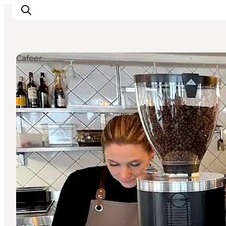
Cafeer
DET SKER
OPLEV
SPIS
OVERNAT
PRAKTISK
NYHEDSBREV