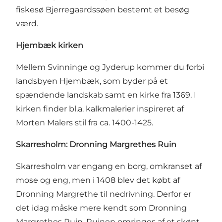
fiskesø Bjerregaardssøen bestemt et besøg
værd.
Hjembæk kirken
Mellem Svinninge og Jyderup kommer du forbi
landsbyen Hjembæk, som byder på et
spændende landskab samt en kirke fra 1369. I
kirken finder bl.a. kalkmalerier inspireret af
Morten Malers stil fra ca. 1400-1425.
Skarresholm: Dronning Margrethes Ruin
Skarresholm var engang en borg, omkranset af
mose og eng, men i 1408 blev det købt af
Dronning Margrethe til nedrivning. Derfor er
det idag måske mere kendt som Dronning
Margrethes Ruin. Ruinen omringes af et skønt