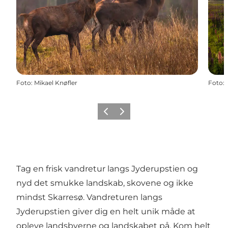
Foto
:
Mikael Knøfler
Foto
:
Forrige billede
Næste billede
Tag en frisk vandretur langs Jyderupstien og
nyd det smukke landskab, skovene og ikke
mindst Skarresø. Vandreturen langs
Jyderupstien giver dig en helt unik måde at
opleve landsbyerne og landskabet på. Kom helt