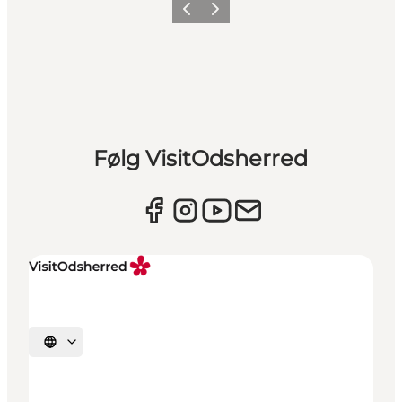
Forrige billede
Næste billede
Følg VisitOdsherred
Vælg sprog