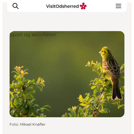
Sport og aktiviteter
DET SKER
OPLEV
SPIS
OVERNAT
PRAKTISK
NYHEDSBREV
Foto
:
Mikael Knøfler