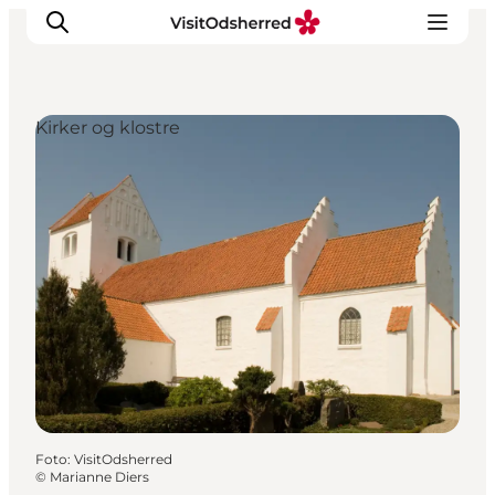
Kirker og klostre
DET SKER
OPLEV
SPIS
OVERNAT
PRAKTISK
NYHEDSBREV
Foto
:
VisitOdsherred
©
Marianne Diers