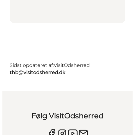
Sidst opdateret af:
VisitOdsherred
thb@visitodsherred.dk
Følg VisitOdsherred