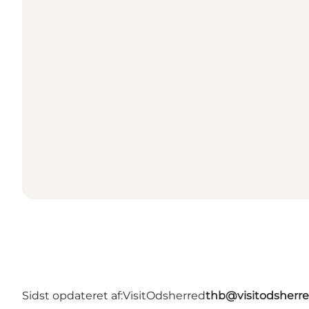
Sidst opdateret af:
VisitOdsherred
thb@visitodsherre