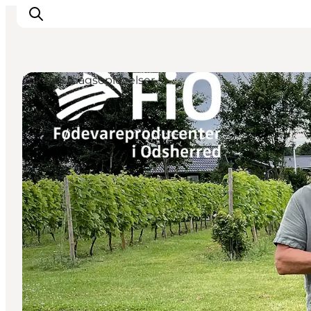
Lokale smagsoplevelser
DET SKER
OPLEV
SPIS
OVERNAT
PRAKTISK
NYHEDSBREV