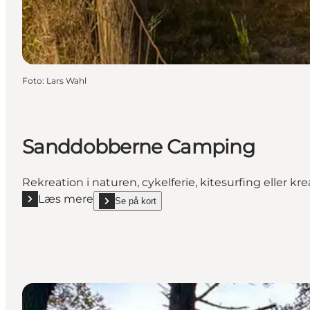
Foto
:
Lars Wahl
Sanddobberne Camping
Rekreation i naturen, cykelferie, kitesurfing eller kre
Læs mere
Se på kort
Læs mere "Sanddobberne Camping"
show Sanddobberne Camping on_map