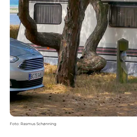
Foto
:
Rasmus Schønning