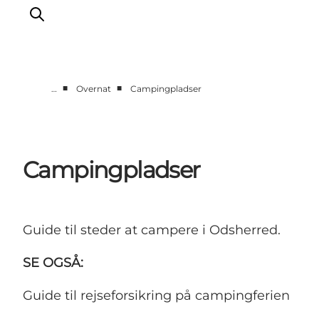
■
■
…
Overnat
Campingpladser
DET SKER
OPLEV
SPIS
Campingpladser
OVERNAT
PRAKTISK
NYHEDSBREV
Guide til steder at campere i Odsherred.
SE OGSÅ:
Guide til rejseforsikring på campingferien